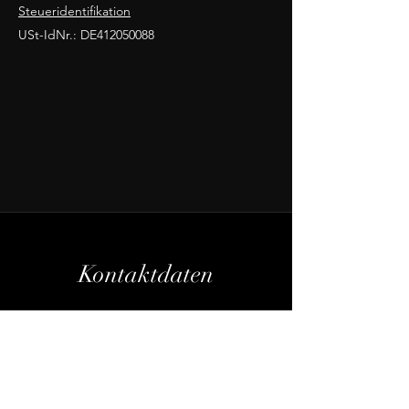
Steueridentifikation
USt-IdNr.: DE412050088
Kontaktdaten
Jakobstraße 1, 90402 Nürnberg,
Germany
Telefon:
+49 (0) 911 92349567