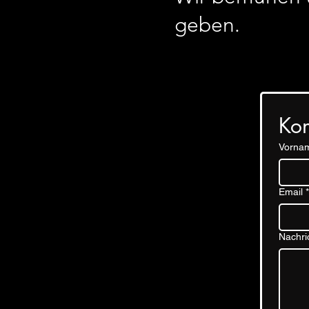
geben.
Kon
Vorna
Email
*
Nachri