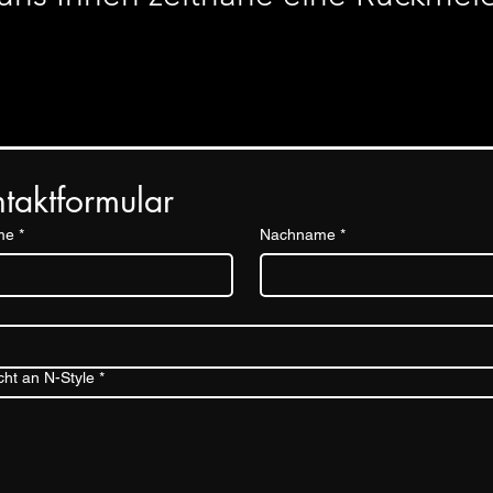
taktformular
me
*
Nachname
*
cht an N-Style
*